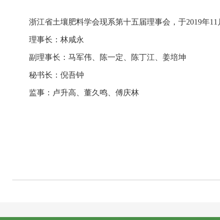
浙江省土壤肥料
学会现系第
十五
届理事会，于
2019年1
理事长：
林咸永
副理事长：
马军伟、陈一定、陈丁江、姜培坤
秘书长：
倪吾钟
监事：
卢升高、董久鸣、傅庆林