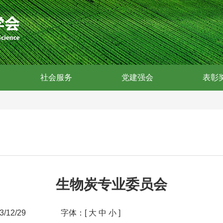
社会服务
党建强会
表彰
生物炭专业委员会
/12/29
字体：[
大
中
小
]